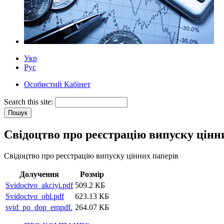
Укр
Рус
Особистий Кабінет
Search this site:
Свідоцтво про реєстрацію випуску цінн
Свідоцтво про реєстрацію випуску цінних паперів
Долучення
Розмір
Svidoctvo_akciyi.pdf
509.2 КБ
Svidoctvo_obl.pdf
623.13 КБ
svid_po_dop_empdf.
264.07 КБ